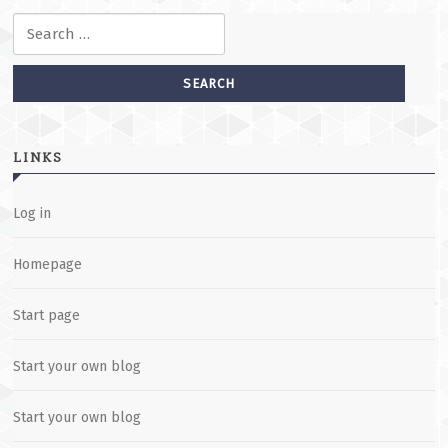
Search for:
LINKS
Log in
Homepage
Start page
Start your own blog
Start your own blog