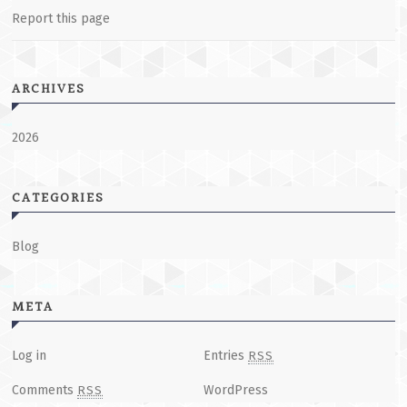
Report this page
ARCHIVES
2026
CATEGORIES
Blog
META
Log in
Entries
RSS
Comments
WordPress
RSS